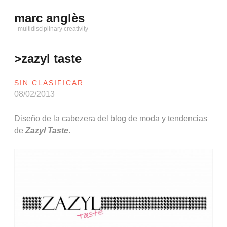
Saltar
marc anglès
al
contenido
_multidisciplinary creativity_
>zazyl taste
SIN CLASIFICAR
08/02/2013
Diseño de la cabezera del blog de moda y tendencias
de
Zazyl Taste
.