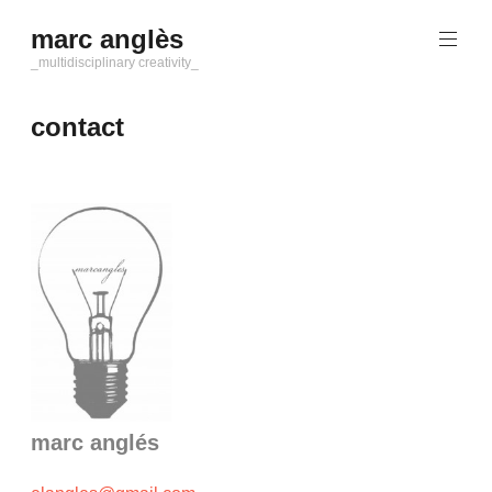
Saltar
marc anglès
al
contenido
_multidisciplinary creativity_
contact
marc anglés