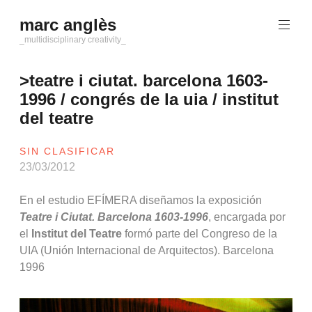
Saltar
marc anglès
al
contenido
_multidisciplinary creativity_
>teatre i ciutat. barcelona 1603-
1996 / congrés de la uia / institut
del teatre
SIN CLASIFICAR
23/03/2012
En el estudio EFÍMERA diseñamos la exposición
Teatre i Ciutat. Barcelona 1603-1996
, encargada por
el
Institut del Teatre
formó parte del Congreso de la
UIA (Unión Internacional de Arquitectos). Barcelona
1996