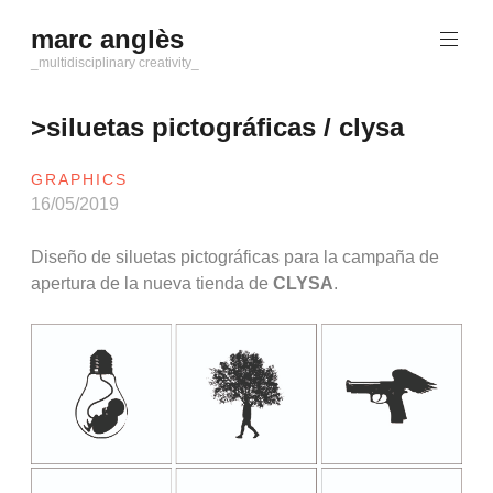
Saltar
marc anglès
al
contenido
_multidisciplinary creativity_
>siluetas pictográficas / clysa
GRAPHICS
16/05/2019
Diseño de siluetas pictográficas para la campaña de
apertura de la nueva tienda de
CLYSA
.