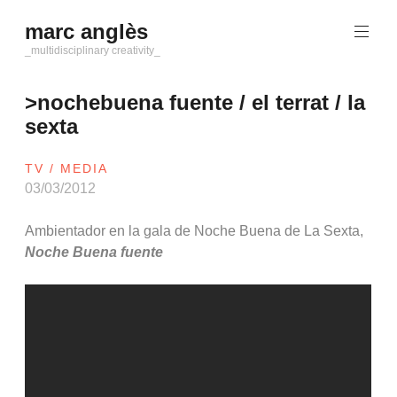
Saltar
marc anglès
al
contenido
_multidisciplinary creativity_
>nochebuena fuente / el terrat / la
sexta
TV / MEDIA
03/03/2012
Ambientador en la gala de Noche Buena de La Sexta,
Noche Buena fuente