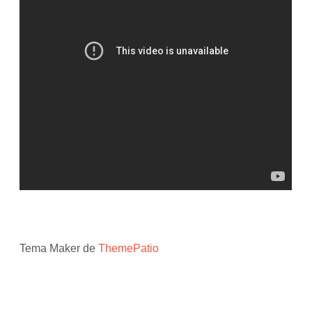
Tema Maker de
ThemePatio