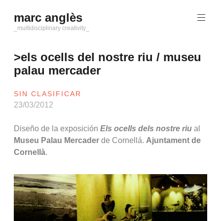
Saltar
marc anglès
al
contenido
_multidisciplinary creativity_
>els ocells del nostre riu / museu
palau mercader
SIN CLASIFICAR
23/03/2012
Diseño de la exposición
Els ocells dels nostre riu
al
Museu Palau Mercader
de Cornellá.
Ajuntament de
Cornellà
.