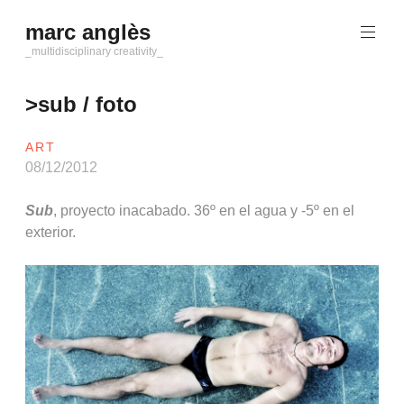
Saltar
marc anglès
al
contenido
_multidisciplinary creativity_
>sub / foto
ART
08/12/2012
Sub
, proyecto inacabado. 36º en el agua y -5º en el
exterior.