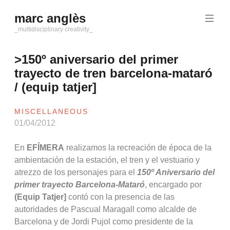
Saltar
marc anglès
al
contenido
_multidisciplinary creativity_
>150º aniversario del primer
trayecto de tren barcelona-mataró
/ (equip tatjer]
MISCELLANEOUS
01/04/2012
En
EFÍMERA
realizamos la recreación de época de la
ambientación de la estación, el tren y el vestuario y
atrezzo de los personajes para el
150º Aniversario del
primer trayecto Barcelona-Mataró
, encargado por
(Equip Tatjer]
contó con la presencia de las
autoridades de Pascual Maragall como alcalde de
Barcelona y de Jordi Pujol como presidente de la