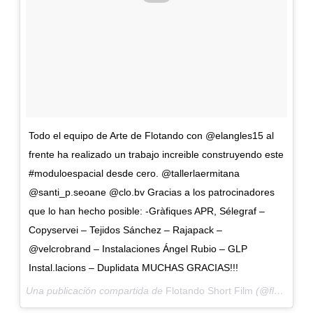
Todo el equipo de Arte de Flotando con @elangles15 al
frente ha realizado un trabajo increible construyendo este
#moduloespacial desde cero. @tallerlaermitana
@santi_p.seoane @clo.bv Gracias a los patrocinadores
que lo han hecho posible: -Gràfiques APR, Sélegraf –
Copyservei – Tejidos Sánchez – Rajapack –
@velcrobrand – Instalaciones Ángel Rubio – GLP
Instal.lacions – Duplidata MUCHAS GRACIAS!!!
Una publicación compartida de
Flotando Short Film
(@flotandoshort) el