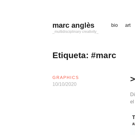
Saltar
al
contenido
marc anglès
bio
art
_multidisciplinary creativity_
Etiqueta:
#marc
>
GRAPHICS
10/10/2020
Di
el