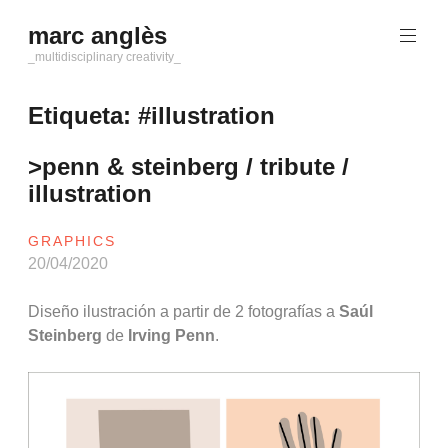
Saltar
marc anglès
al
contenido
_multidisciplinary creativity_
Etiqueta:
#illustration
>penn & steinberg / tribute /
illustration
GRAPHICS
20/04/2020
Diseño ilustración a partir de 2 fotografías a
Saúl
Steinberg
de
Irving Penn
.