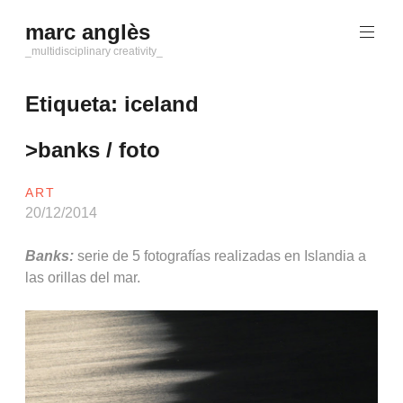
Saltar
marc anglès
al
contenido
_multidisciplinary creativity_
Etiqueta:
iceland
>banks / foto
ART
20/12/2014
Banks:
serie de 5 fotografías realizadas en Islandia a
las orillas del mar.