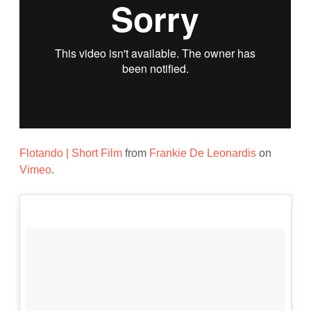
Flotando | Short Film
from
Frankie De Leonardis
on
Vimeo
.