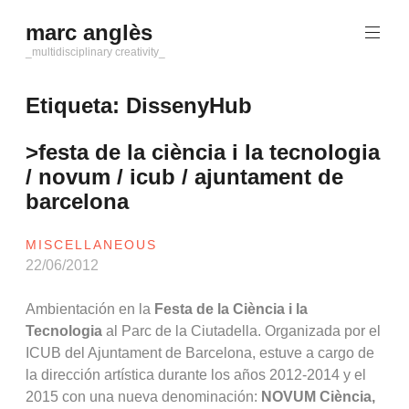
Saltar
marc anglès
al
contenido
_multidisciplinary creativity_
Etiqueta:
DissenyHub
>festa de la ciència i la tecnologia
/ novum / icub / ajuntament de
barcelona
MISCELLANEOUS
22/06/2012
Ambientación en la
Festa de la Ciència i la
Tecnologia
al Parc de la Ciutadella. Organizada por el
ICUB del Ajuntament de Barcelona, estuve a cargo de
la dirección artística durante los años 2012-2014 y el
2015 con una nueva denominación:
NOVUM Ciència,