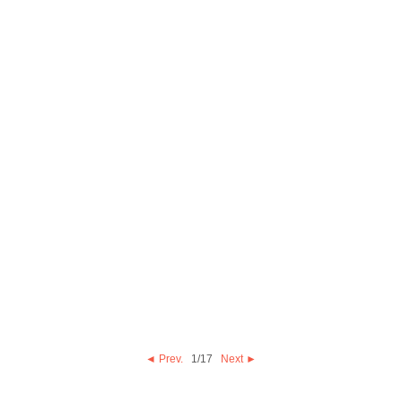
◄ Prev.
1
/17
Next ►