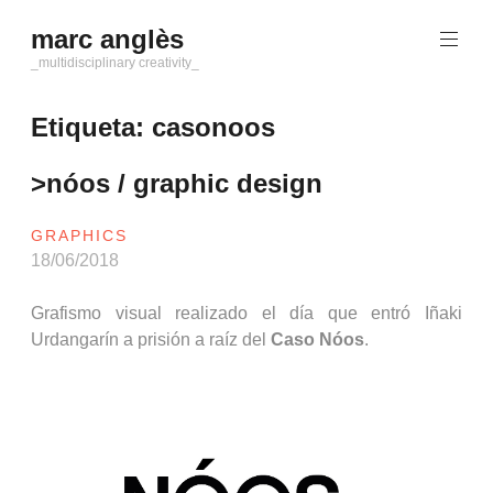
Saltar
marc anglès
al
contenido
_multidisciplinary creativity_
Etiqueta:
casonoos
>nóos / graphic design
GRAPHICS
18/06/2018
Grafismo visual realizado el día que entró Iñaki
Urdangarín a prisión a raíz del
Caso Nóos
.