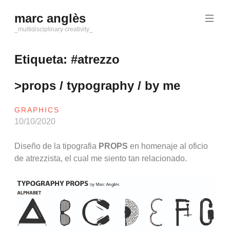
Saltar
marc anglès
al
contenido
_multidisciplinary creativity_
Etiqueta:
#atrezzo
>props / typography / by me
GRAPHICS
10/10/2020
Diseño de la tipografia
PROPS
en homenaje al oficio
de atrezzista, el cual me siento tan relacionado.