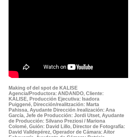
Making of del spot de KALISE
Agencia/Productora: ANDANDO, Cliente:
KALISE,
Producción Ejecutiva: Isadora
Puiggené,
Dirección/realitzación: Marta
Pahissa,
Ayudante Dirección /realización: Ana
García, Jefe de
Producción: Jordi Utset,
Ayudante
de Producción: Silvano Preziosi / Mariona
Colomé,
Guión: David Lillo,
Director de Fotografía:
David Valldepérez,
Operador de Cámara: Aitor