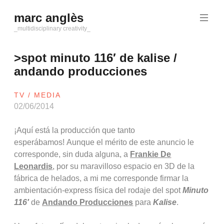
Saltar
marc anglès
al
contenido
_multidisciplinary creativity_
>spot minuto 116′ de kalise /
andando producciones
TV / MEDIA
02/06/2014
¡Aquí está la producción que tanto
esperábamos! Aunque el mérito de este anuncio le
corresponde, sin duda alguna, a
Frankie De
Leonardis
, por su maravilloso espacio en 3D de la
fábrica de helados, a mi me corresponde firmar la
ambientación-express física del rodaje del spot
Minuto
116′
de
Andando Producciones
para
Kalise
.