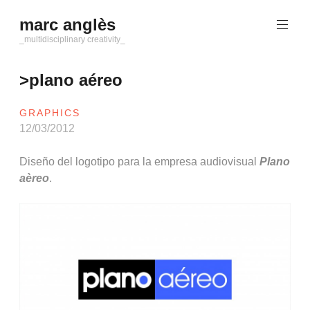
Saltar
marc anglès
al
contenido
_multidisciplinary creativity_
>plano aéreo
GRAPHICS
12/03/2012
Diseño del logotipo para la empresa audiovisual
Plano
aèreo
.