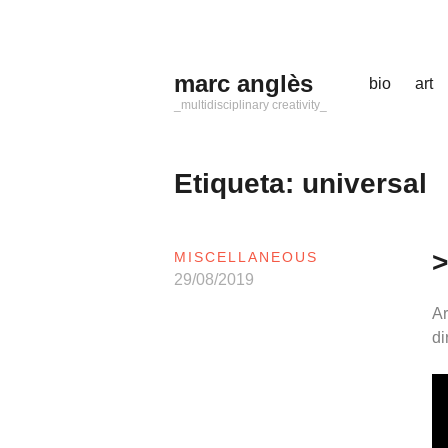
Saltar
al
contenido
marc anglès
bio
art
_multidisciplinary creativity_
Etiqueta:
universal
>
MISCELLANEOUS
29/08/2019
Ar
di