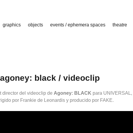
graphics
objects
events / ephemera spaces
theatre
agoney: black / videoclip
t director del videoclip de
Agoney: BLACK
para UNIVERSAL,
rigido por Frankie de Leonardis y producido por FAKE.