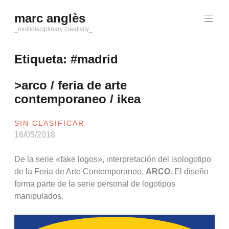
Saltar
marc anglès
al
contenido
_multidisciplinary creativity_
Etiqueta:
#madrid
>arco / feria de arte
contemporaneo / ikea
SIN CLASIFICAR
16/05/2018
De la serie «fake logos», interpretación del isologotipo
de la Feria de Arte Contemporaneo,
ARCO
. El diseño
forma parte de la serie personal de logotipos
manipulados.