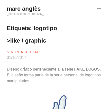
Saltar
marc anglès
al
contenido
_multidisciplinary creativity_
Etiqueta:
logotipo
>like / graphic
SIN CLASIFICAR
31/10/2017
Diseño gràfico perteneciente a la serie
FAKE LOGOS
.
El diseño forma parte de la serie personal de logotipos
manipulados.