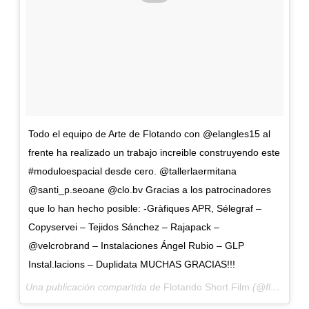
Todo el equipo de Arte de Flotando con @elangles15 al
frente ha realizado un trabajo increible construyendo este
#moduloespacial desde cero. @tallerlaermitana
@santi_p.seoane @clo.bv Gracias a los patrocinadores
que lo han hecho posible: -Gràfiques APR, Sélegraf –
Copyservei – Tejidos Sánchez – Rajapack –
@velcrobrand – Instalaciones Ángel Rubio – GLP
Instal.lacions – Duplidata MUCHAS GRACIAS!!!
Una publicación compartida de
Flotando Short Film
(@flotandoshort) el