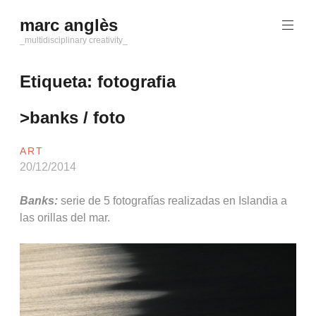
Saltar
marc anglès
al
contenido
_multidisciplinary creativity_
Etiqueta:
fotografia
>banks / foto
ART
20/12/2014
Banks:
serie de 5 fotografías realizadas en Islandia a
las orillas del mar.