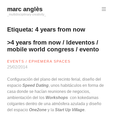
Saltar
marc anglès
al
contenido
_multidisciplinary creativity_
Etiqueta:
4 years from now
>4 years from now / ldeventos /
mobile world congress / evento
EVENTS / EPHEMERA SPACES
25/02/2014
Configuración del plano del recinto ferial, diseño del
espacio
Speed Dating
, unos habitáculos en forma de
casa donde se hacían reuniones de negocios,
ambientación del los
Workshops
con kokedamas
colgantes dentro de una atmósfera azulada y diseño
del espacio
One2one
y la
Start Up Village
.