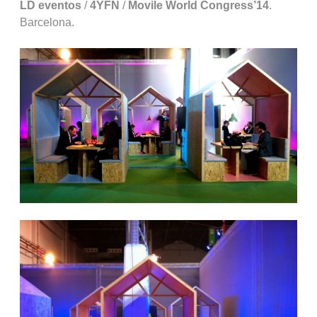
LD eventos
/
4YFN
/
Movile World Congress’14
.
Barcelona.