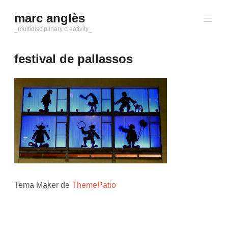
Saltar
marc anglès
al
contenido
_multidisciplinary creativity_
festival de pallassos
Tema Maker de
ThemePatio